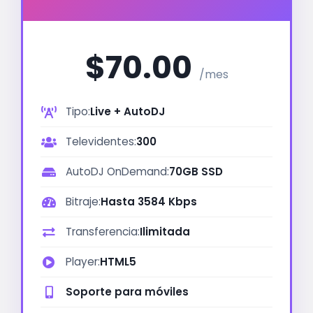
$70.00
/mes
Tipo:
Live + AutoDJ
Televidentes:
300
AutoDJ OnDemand:
70GB SSD
Bitraje:
Hasta 3584 Kbps
Transferencia:
Ilimitada
Player:
HTML5
Soporte para móviles