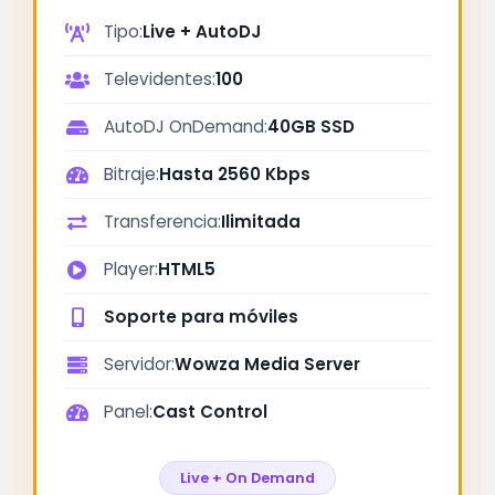
Tipo:
Live + AutoDJ
Televidentes:
100
AutoDJ OnDemand:
40GB SSD
Bitraje:
Hasta 2560 Kbps
Transferencia:
Ilimitada
Player:
HTML5
Soporte para móviles
Servidor:
Wowza Media Server
Panel:
Cast Control
Live + On Demand