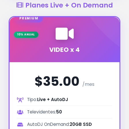
Planes Live + On Demand
PREMIUM
10% ANUAL
VIDEO x 4
$35.00
/mes
Tipo:
Live + AutoDJ
Televidentes:
50
AutoDJ OnDemand:
20GB SSD