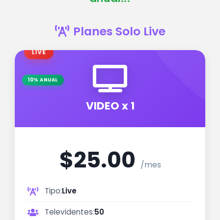
Planes Solo Live
LIVE
10% ANUAL
VIDEO x 1
$25.00
/mes
Tipo:
Live
Televidentes:
50