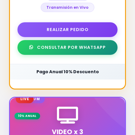
Transmisión en Vivo
REALIZAR PEDIDO
CONSULTAR POR WHATSAPP
Pago Anual 10% Descuento
PREMIUM
LIVE
10% ANUAL
VIDEO x 3